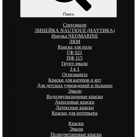
Поиск
Спецэмали
ЛИНЕЙКА NAUTIQUE (НАУТИКА)
Инелка NEOMARINE
ЛКМ
Краска для пола
ГФ 021
ПФ 115
Грунт-эмали
3 в 1
Огнезащита
Краски для катеров и яхт
Для детских учреждений и больниц
Эмали
Водоэмульсионные краски
Акриловые краски
Латексные краски
Краски для интерьера
Краски
Эмали
Полиуретановые краски