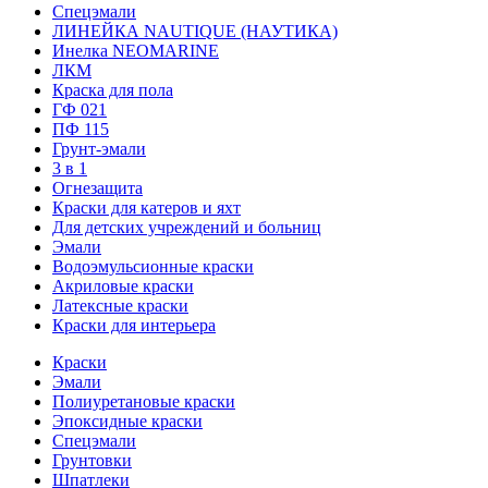
Спецэмали
ЛИНЕЙКА NAUTIQUE (НАУТИКА)
Инелка NEOMARINE
ЛКМ
Краска для пола
ГФ 021
ПФ 115
Грунт-эмали
3 в 1
Огнезащита
Краски для катеров и яхт
Для детских учреждений и больниц
Эмали
Водоэмульсионные краски
Акриловые краски
Латексные краски
Краски для интерьера
Краски
Эмали
Полиуретановые краски
Эпоксидные краски
Спецэмали
Грунтовки
Шпатлеки