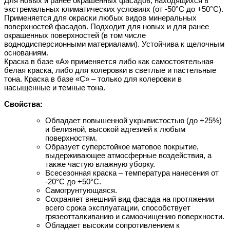
Для новых и ранее окрашенных фасадов, находящихся в
экстремальных климатических условиях (от -50°С до +50°С).
Применяется для окраски любых видов минеральных
поверхностей фасадов. Подходит для новых и для ранее
окрашенных поверхностей (в том числе
воднодисперсионными материалами). Устойчива к щелочным
основаниям.
Краска в базе «А» применяется либо как самостоятельная
белая краска, либо для колеровки в светлые и пастельные
тона. Краска в базе «С» – только для колеровки в
насыщенные и темные тона.
Свойства:
Обладает повышенной укрывистостью (до +25%)
и белизной, высокой адгезией к любым
поверхностям.
Образует суперстойкое матовое покрытие,
выдерживающее атмосферные воздействия, а
также частую влажную уборку.
Всесезонная краска – температура нанесения от
-20°С до +50°С.
Самогрунтующаяся.
Сохраняет внешний вид фасада на протяжении
всего срока эксплуатации, способствует
грязеотталкиванию и самоочищению поверхности.
Обладает высоким сопротивлением к