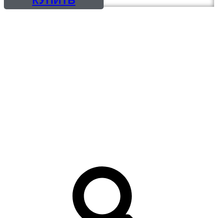
КУПИТЬ
КРАСКИ, ЭМАЛИ
ГРУНТОВКИ, ШПАТЛЕВКИ
ГРУНТ-ЭМАЛИ, 3 в 1
ОГНЕЗАЩИТА
ЛАКИ, ПРОПИТКИ
РАСТВОРИТЕЛИ
МАСТИКИ
СМОЛЫ И ОТВЕРДИТЕЛИ
ЦИНКОНАПОЛНЕННЫЕ
КРАСКИ
ПРЕОБРАЗОВАТЕЛЬ
РЖАВЧИНЫ, СМЫВКА