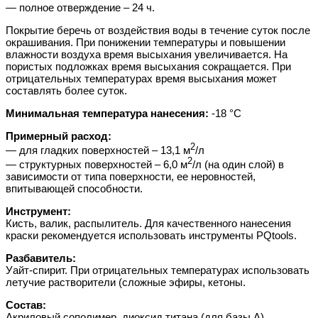
— полное отверждение – 24 ч.
Покрытие беречь от воздействия воды в течение суток после
окрашивания. При понижении температуры и повышении
влажности воздуха время высыхания увеличивается. На
пористых подложках время высыхания сокращается. При
отрицательных температурах время высыхания может
составлять более суток.
Минимальная температура нанесения:
-18 °C
Примерный расход:
2
— для гладких поверхностей – 13,1 м
/л
2
— структурных поверхностей – 6,0 м
/л (на один слой) в
зависимости от типа поверхности, ее неровностей,
впитывающей способности.
Инструмент:
Кисть, валик, распылитель. Для качественного нанесения
краски рекомендуется использовать инструменты PQtools.
Разбавитель:
Уайт-спирит. При отрицательных температурах использовать
летучие растворители (сложные эфиры, кетоны.
Состав:
Акриловый сополимер, диоксид титана (для базы А),