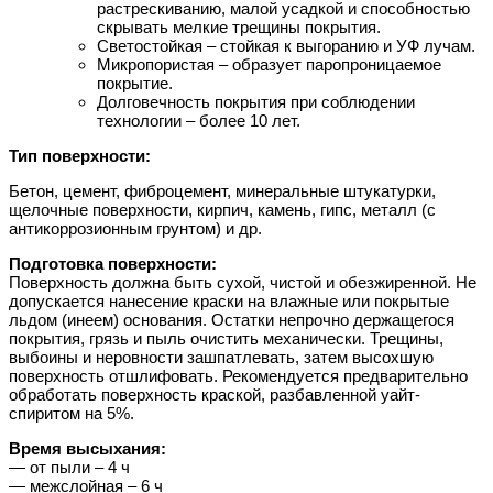
растрескиванию, малой усадкой и способностью
скрывать мелкие трещины покрытия.
Светостойкая – стойкая к выгоранию и УФ лучам.
Микропористая – образует паропроницаемое
покрытие.
Долговечность покрытия при соблюдении
технологии – более 10 лет.
Тип поверхности:
Бетон, цемент, фиброцемент, минеральные штукатурки,
щелочные поверхности, кирпич, камень, гипс, металл (с
антикоррозионным грунтом) и др.
Подготовка поверхности:
Поверхность должна быть сухой, чистой и обезжиренной. Не
допускается нанесение краски на влажные или покрытые
льдом (инеем) основания. Остатки непрочно держащегося
покрытия, грязь и пыль очистить механически. Трещины,
выбоины и неровности зашпатлевать, затем высохшую
поверхность отшлифовать. Рекомендуется предварительно
обработать поверхность краской, разбавленной уайт-
спиритом на 5%.
Время высыхания:
— от пыли – 4 ч
— межслойная – 6 ч