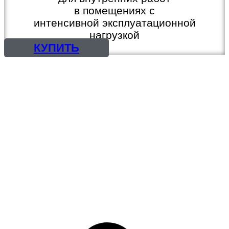
в помещениях с
интенсивной эксплуатационной
нагрузкой
КУПИТЬ
КРАСКИ, ЭМАЛИ
ГРУНТОВКИ, ШПАТЛЕВКИ
ГРУНТ-ЭМАЛИ, 3 в 1
ОГНЕЗАЩИТА
ЛАКИ, ПРОПИТКИ
РАСТВОРИТЕЛИ
МАСТИКИ
СМОЛЫ И ОТВЕРДИТЕЛИ
ЦИНКОНАПОЛНЕННЫЕ
КРАСКИ
ПРЕОБРАЗОВАТЕЛЬ
РЖАВЧИНЫ, СМЫВКА