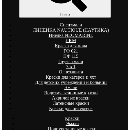
Поиск
Спецэмали
ЛИНЕЙКА NAUTIQUE (НАУТИКА)
Инелка NEOMARINE
ЛКМ
Краска для пола
ГФ 021
ПФ 115
Грунт-эмали
3 в 1
Огнезащита
Краски для катеров и яхт
Для детских учреждений и больниц
Эмали
Водоэмульсионные краски
Акриловые краски
Латексные краски
Краски для интерьера
Краски
Эмали
Полиуретановые краски