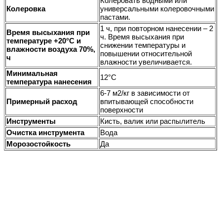
Колеровать водными или
Колеровка
универсальными колеровочными
пастами.
1 ч, при повторном нанесении – 2
Время высыхания при
ч. Время высыхания при
температуре +20°С и
снижении температуры и
влажности воздуха 70%,
повышении относительной
ч
влажности увеличивается.
Минимальная
12°C
температура нанесения
6-7 м2/кг в зависимости от
Примерный расход
впитывающей способности
поверхности
Инструменты
Кисть, валик или распылитель
Очистка инструмента
Вода
Морозостойкость
Да
судовые ЛКМ
спецэмали
для катеров, яхт
для дорожной разметки
для бетонных полов
краска по металлу