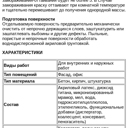
замораживания-оттаивания будет не более 5. В случае
замораживания краску оттаивают при комнатной температуре
и тщательно перемешивают до получения однородной массы.
Подготовка поверхности
Отделываемую поверхность предварительно механически
очистить от непрочно держащихся слоев, заштукатурить или
зашпатлевать выбоины и другие дефекты. Пыльные,
пористые и непрочные поверхности обработать
воднодисперсионной акриловой грунтовкой.
ХАРАКТЕРИСТИКИ
Для внутренних и наружных
Виды работ
работ
Тип помещений
Фасад, офис
Тип материала
Бетон, кирпич, штукатурка
Акриловый латекс, диоксид
титана, микронизированный
мрамор, мел, вода,
гидроксиэтилцеллюлоза,
Состав
этиленгликоль, функциональные
добавки (диспергатор,
коалесцент, консервант,
пеногаситель)