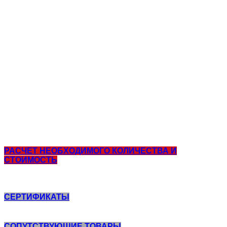
краска по ржавчине
для больниц и детских учреждений
термостойкие
при минусе
маслобензостойкие
химстойкие
электроизоляционные
для бассейна
огнезащита
краска, водоэмульсионная, акриловая,
латексная
цинконаполненые
РАСЧЕТ НЕОБХОДИМОГО КОЛИЧЕСТВА И
СТОИМОСТЬ
СЕРТИФИКАТЫ
СОПУТСТВУЮЩИЕ ТОВАРЫ