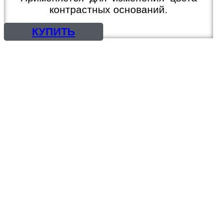
контрастных оснований.
КУПИТЬ
КРАСКИ, ЭМАЛИ
ГРУНТОВКИ, ШПАТЛЕВКИ
ГРУНТ-ЭМАЛИ, 3 в 1
ОГНЕЗАЩИТА
ЛАКИ, ПРОПИТКИ
РАСТВОРИТЕЛИ
МАСТИКИ
СМОЛЫ И ОТВЕРДИТЕЛИ
ЦИНКОНАПОЛНЕННЫЕ
КРАСКИ