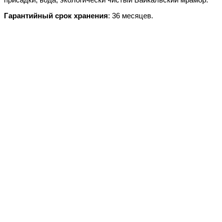
Гарантийный срок хранения
: 36 месяцев.
судовые ЛКМ
спецэмали
для катеров, яхт
для дорожной разметки
для бетонных полов
краска по металлу
краска по ржавчине
для больниц и детских учреждений
термостойкие
при минусе
маслобензостойкие
химстойкие
электроизоляционные
для бассейна
огнезащита
краска, водоэмульсионная, акриловая,