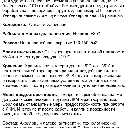
Для удобства нанесения возможно разбавление водой не
более чем на 10% от объёма. Рекомендуется предварительно
обрабатывать поверхность грунтом, например «П-Праймер
Универсальный» или «Грунтовка Универсальная Пирамида».
Колеровка:
Ручная и машинная.
Рабочая температура нанесения:
Не ниже +8°С.
Расход:
На однослойное покрытие 140-150 г/м2.
Время высыхания:
От 1 часа при относительной влажности
65% и температуре воздуха +20°С.
Хранение:
Хранить при температуре от +5°С до +35°С в
плотно закрытой таре, предохраняя от воздействия влаги,
тепла и прямых солнечных лучей. В случае замораживания
разморозить в естественных условиях без механического
воздействия. После размораживания тщательно перемешать.
Меры предосторожности:
Пожаро- и взрывобезопасна. Не
допускать смешивания с другими ЛКМ и
растворителями.
Соблюдать стандартные меры предосторожности при работе
с ЛКМ. Инструмент после работы и капли с поверхности
очищать водой, не допуская высыхания.
Состав:
Акриловый латекс, антисептик, технологические
присадки, вода, экологически чистый Байкальский мрамор.