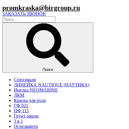
promkraska@birgroup.ru
ЗАКАЗАТЬ ЗВОНОК
Поиск
Спецэмали
ЛИНЕЙКА NAUTIQUE (НАУТИКА)
Инелка NEOMARINE
ЛКМ
Краска для пола
ГФ 021
ПФ 115
Грунт-эмали
3 в 1
Огнезащита