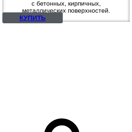
с бетонных, кирпичных,
металлических поверхностей.
КУПИТЬ
КРАСКИ, ЭМАЛИ
ГРУНТОВКИ, ШПАТЛЕВКИ
ГРУНТ-ЭМАЛИ, 3 в 1
ОГНЕЗАЩИТА
ЛАКИ, ПРОПИТКИ
РАСТВОРИТЕЛИ
МАСТИКИ
СМОЛЫ И ОТВЕРДИТЕЛИ
ЦИНКОНАПОЛНЕННЫЕ
КРАСКИ
ПРЕОБРАЗОВАТЕЛЬ
РЖАВЧИНЫ, СМЫВКА