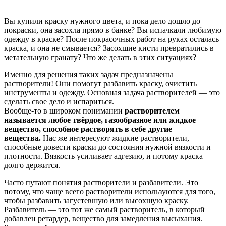
Вы купили краску нужного цвета, и пока дело дошло до
покраски, она засохла прямо в банке? Вы испачкали любимую
одежду в краске? После покрасочных работ на руках осталась
краска, и она не смывается? Засохшие кисти превратились в
метательную гранату? Что же делать в этих ситуациях?
Именно для решения таких задач предназначены
растворители! Они помогут разбавить краску, очистить
инструменты и одежду. Основная задача растворителей — это
сделать свое дело и испариться.
Вообще-то в широком понимании
растворителем
называется любое твёрдое, газообразное или жидкое
вещество, способное растворять в себе другие
вещества.
Нас же интересуют жидкие растворители,
способные довести краски до состояния нужной вязкости и
плотности. Вязкость усиливает адгезию, и потому краска
долго держится.
Часто путают понятия растворители и разбавители. Это
потому, что чаще всего растворители используются для того,
чтобы разбавить загустевшую или высохшую краску.
Разбавитель ― это тот же самый растворитель, в который
добавлен ретардер, вещество для замедления высыхания.