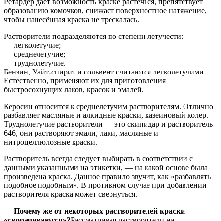
Ретардер даёт возможность краске растечься, препятствует
образованию комочков, снижает поверхностное натяжение,
чтобы нанесённая краска не трескалась.
Растворители подразделяются по степени летучести:
— легколетучие;
— среднелетучие;
— труднолетучие.
Бензин, Уайт-спирит и сольвент считаются легколетучими.
Естественно, применяют их для приготовления
быстросохнущих лаков, красок и эмалей.
Керосин относится к среднелетучим растворителям. Отлично
разбавляет масляные и алкидные краски, казеиновый колер.
Труднолетучие растворители ― это скипидар и растворитель
646, они растворяют эмали, лаки, масляные и
нитроцеллюлозные краски.
Растворитель всегда следует выбирать в соответствии с
данными указанными на этикетки, — на какой основе была
произведена краска. Данное правило звучит, как «разбавлять
подобное подобным». В противном случае при добавлении
растворителя краска может свернуться.
Почему же от некоторых растворителей краски
«сворачиваются»?
Рассматривая растворители на