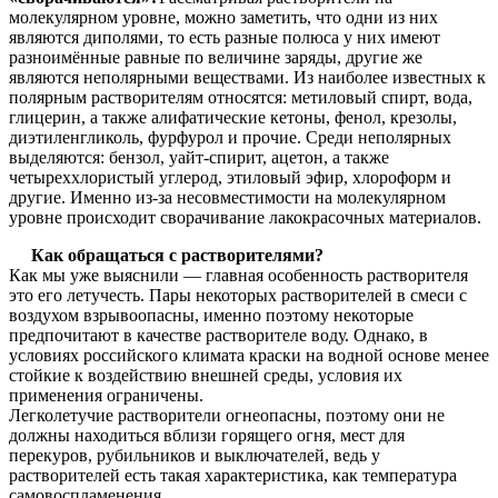
молекулярном уровне, можно заметить, что одни из них
являются диполями, то есть разные полюса у них имеют
разноимённые равные по величине заряды, другие же
являются неполярными веществами. Из наиболее известных к
полярным растворителям относятся: метиловый спирт, вода,
глицерин, а также алифатические кетоны, фенол, крезолы,
диэтиленгликоль, фурфурол и прочие. Среди неполярных
выделяются: бензол, уайт-спирит, ацетон, а также
четыреххлористый углерод, этиловый эфир, хлороформ и
другие. Именно из-за несовместимости на молекулярном
уровне происходит сворачивание лакокрасочных материалов.
Как обращаться с растворителями?
Как мы уже выяснили — главная особенность растворителя
это его летучесть. Пары некоторых растворителей в смеси с
воздухом взрывоопасны, именно поэтому некоторые
предпочитают в качестве растворителе воду. Однако, в
условиях российского климата краски на водной основе менее
стойкие к воздействию внешней среды, условия их
применения ограничены.
Легколетучие растворители огнеопасны, поэтому они не
должны находиться вблизи горящего огня, мест для
перекуров, рубильников и выключателей, ведь у
растворителей есть такая характеристика, как температура
самовоспламенения.