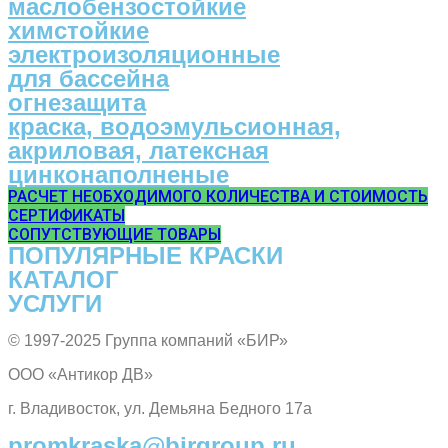
маслобензостойкие
химстойкие
электроизоляционные
для бассейна
огнезащита
краска, водоэмульсионная,
акриловая, латексная
цинконаполненые
РАСЧЕТ НЕОБХОДИМОГО КОЛИЧЕСТВА И СТОИМОСТЬ
СЕРТИФИКАТЫ
СОПУТСТВУЮЩИЕ ТОВАРЫ
ПОПУЛЯPНЫЕ КРАСКИ
КАТАЛОГ
УСЛУГИ
© 1997-2025 Группа компаний «БИР»
ООО «Антикор ДВ»
г. Владивосток, ул. Демьяна Бедного 17а
promkraska@birgroup.ru