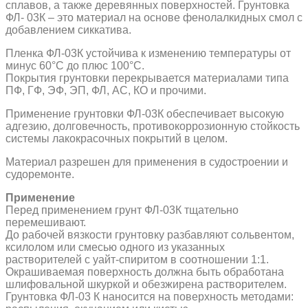
сплавов, а также деревянных поверхностей. Грунтовка
ФЛ- 03К – это материал на основе фенолалкидных смол с
добавлением сиккатива.
Пленка ФЛ-03К устойчива к изменению температуры от
минус 60°С до плюс 100°С.
Покрытия грунтовки перекрывается материалами типа
ПФ, ГФ, ЭФ, ЭП, ФЛ, АС, КО и прочими.
Применение грунтовки ФЛ-03К обеспечивает высокую
адгезию, долговечность, противокоррозионную стойкость
системы лакокрасочных покрытий в целом.
Материал разрешен для применения в судостроении и
судоремонте.
Применение
Перед применением грунт ФЛ-03К тщательно
перемешивают.
До рабочей вязкости грунтовку разбавляют сольвентом,
ксилолом или смесью одного из указанных
растворителей с уайт-спиритом в соотношении 1:1.
Окрашиваемая поверхность должна быть обработана
шлифовальной шкуркой и обезжирена растворителем.
Грунтовка ФЛ-03 К наносится на поверхность методами: