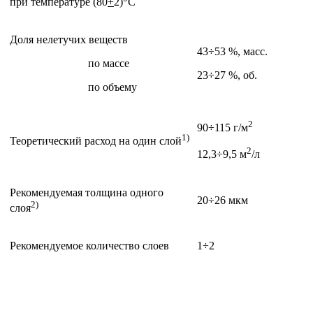
при температуре (80
+
2)
С
Доля нелетучих веществ
43÷53 %, масс.
по массе
23÷27 %, об.
по объему
2
90÷115 г/м
1)
Теоретический расход на один слой
2
12,3÷9,5 м
/л
Рекомендуемая толщина одного
20÷26 мкм
2)
слоя
Рекомендуемое количество слоев
1÷2