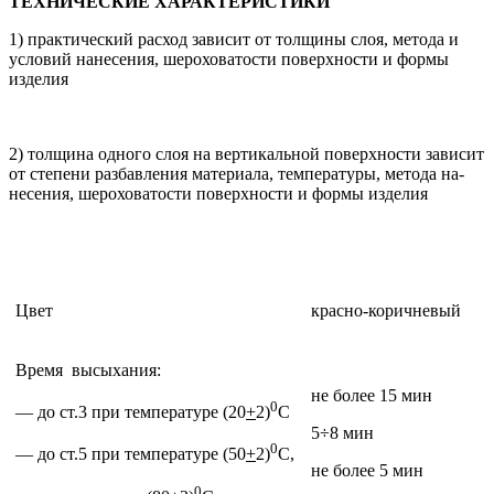
ТЕХНИЧЕСКИЕ ХАРАКТЕРИСТИКИ
1) практический расход зависит от толщины слоя, метода и
усло­вий нанесения, шероховатости поверхности и формы
изделия
2) толщина одного слоя на вер­тикальной поверхности зависит
от степени разбавления мате­риала, температуры, метода на­
несения, шероховатости поверх­ности и формы изделия
Цвет
красно-коричневый
Время высыхания:
не более 15 мин
0
— до ст.3 при температуре (20
+
2)
С
5÷8 мин
0
— до ст.5 при температуре (50
+
2)
С,
не более 5 мин
0