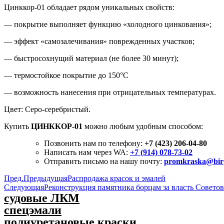
Цинккор-01 обладает рядом уникальных свойств:
— покрытие выполняет функцию «холодного цинкования»;
— эффект «самозалечивания» поврежденных участков;
— быстросохнущий материал (не более 30 минут);
— термостойкое покрытие до 150°С
— возможность нанесения при отрицательных температурах.
Цвет: Серо-серебристый.
Купить
ЦИНККОР-01
можно любым удобным способом:
Позвонить нам по телефону:
+7 (423) 206-04-80
Написать нам через WA:
+7 (914) 078-73-02
Отправить письмо на нашу почту:
promkraska@bir
Пред.
Предыдущая
Распродажа красок и эмалей
Следующая
Реконструкция памятника борцам за власть Совето
судовые ЛКМ
спецэмали
полиуретановые краски