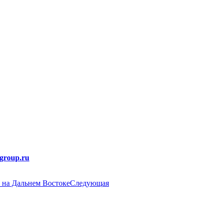
group.ru
в на Дальнем Востоке
Следующая