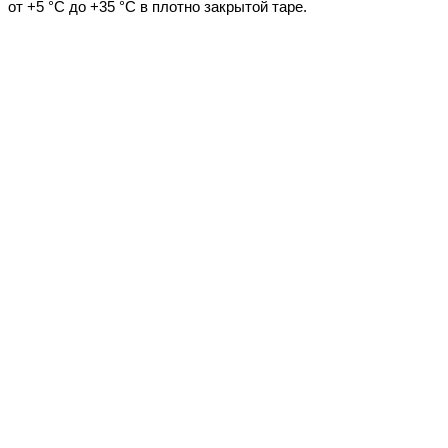
от +5 °С до +35 °С в плотно закрытой таре.
судовые ЛКМ
спецэмали
для катеров, яхт
для дорожной разметки
для бетонных полов
краска по металлу
краска по ржавчине
для больниц и детских учреждений
термостойкие
при минусе
маслобензостойкие
химстойкие
электроизоляционные
для бассейна
огнезащита
краска, водоэмульсионная, акриловая,
латексная