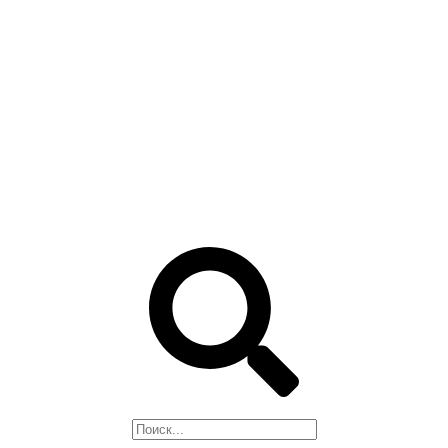
ГРУНТ-ЭМАЛИ, 3 в 1
ОГНЕЗАЩИТА
ЛАКИ, ПРОПИТКИ
РАСТВОРИТЕЛИ
МАСТИКИ
СМОЛЫ И ОТВЕРДИТЕЛИ
ЦИНКОНАПОЛНЕННЫЕ
КРАСКИ
ПРЕОБРАЗОВАТЕЛЬ
РЖАВЧИНЫ, СМЫВКА
Поиск