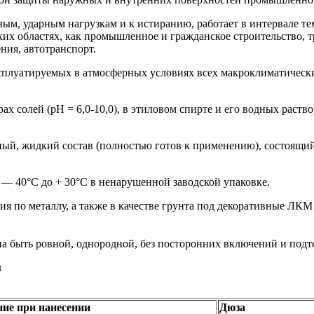
ым, ударным нагрузкам и к истиранию, работает в интервале тем
ких областях, как промышленное и гражданское строительство, т
ния, автотранспорт.
сплуатируемых в атмосферных условиях всех макроклиматически
х солей (pH = 6,0-10,0), в этиловом спирте и его водных раств
, жидкий состав (полностью готов к применению), состоящий 
 — 40°С до + 30°С в ненарушенной заводской упаковке.
я по металлу, а также в качестве грунта под декоративные ЛКМ
а быть ровной, однородной, без посторонних включений и подт
л
ие при нанесении
Дюза