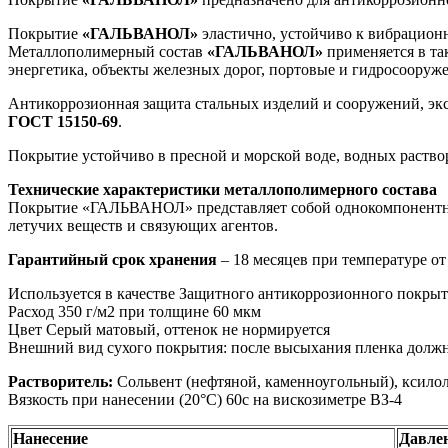
Покрытие
«ГАЛЬВАНОЛ»
эластично, устойчиво к вибрационн
Металлополимерный состав
«ГАЛЬВАНОЛ»
применяется в та
энергетика, объекты железных дорог, портовые и гидросооруже
Антикоррозионная защита стальных изделий и сооружений, эк
ГОСТ 15150-69
.
Покрытие устойчиво в пресной и морской воде, водных раствора
Технические характеристики металлополимерного состава
Покрытие «ГАЛЬВАНОЛ» представляет собой однокомпонентный
летучих веществ и связующих агентов.
Гарантийный срок хранения
– 18 месяцев при температуре от
Используется в качестве Защитного антикоррозионного покрыти
Расход 350 г/м2 при толщине 60 мкм
Цвет Серый матовый, оттенок не нормируется
Внешний вид сухого покрытия: после высыхания пленка должн
Растворитель:
Сольвент (нефтяной, каменноугольный), ксило
Вязкость при нанесении (20°С) 60c на вискозиметре ВЗ-4
Нанесение
Давлен