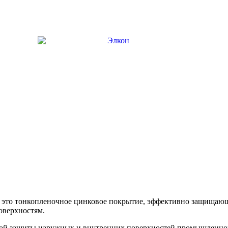
это тонкопленочное цинковое покрытие, эффективно защищающ
оверхностям.
ой защиты наружных и внутренних поверхностей промышленног