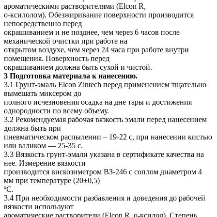
ароматическими растворителями (Elcon R,
о-ксилолом). Обезжиривание поверхности производится
непосредственно перед
окрашиванием и не позднее, чем через 6 часов после
механической очистки при работе на
открытом воздухе, чем через 24 часа при работе внутри
помещения. Поверхность перед
окрашиванием должна быть сухой и чистой.
3 Подготовка материала к нанесению.
3.1 Грунт-эмаль Elcon Zintech перед применением тщательно
вымешать миксером до
полного исчезновения осадка на дне тары и достижения
однородности по всему объему.
3.2 Рекомендуемая рабочая вязкость эмали перед нанесением
должна быть при
пневматическом распылении – 19-22 с, при нанесении кистью
или валиком — 25-35 с.
3.3 Вязкость грунт-эмали указана в сертификате качества на
нее. Измерение вязкости
производится вискозиметром ВЗ-246 с соплом диаметром 4
мм при температуре (20±0,5)
ºС.
3.4 При необходимости разбавления и доведения до рабочей
вязкости используют
ароматические растворители (Elcon R, о-ксилол). Степень