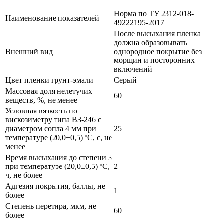
Норма по ТУ 2312-018-
Наименование показателей
49222195-2017
После высыхания пленка
должна образовывать
Внешний вид
однородное покрытие без
морщин и посторонних
включений
Цвет пленки грунт-эмали
Серый
Массовая доля нелетучих
60
веществ, %, не менее
Условная вязкость по
вискозиметру типа ВЗ-246 с
диаметром сопла 4 мм при
25
температуре (20,0±0,5) ºС, с, не
менее
Время высыхания до степени 3
при температуре (20,0±0,5) ºС,
2
ч, не более
Адгезия покрытия, баллы, не
1
более
Степень перетира, мкм, не
60
более