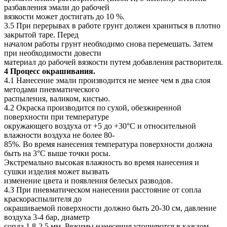
разбавления эмали до рабочей
вязкости может достигать до 10 %.
3.5 При перерывах в работе грунт должен храниться в плотно
закрытой таре. Перед
началом работы грунт необходимо снова перемешать. Затем
при необходимости довести
материал до рабочей вязкости путем добавления растворителя.
4 Процесс окрашивания.
4.1 Нанесение эмали производится не менее чем в два слоя
методами пневматического
распыления, валиком, кистью.
4.2 Окраска производится по сухой, обезжиренной
поверхности при температуре
окружающего воздуха от +5 до +30°С и относительной
влажности воздуха не более 80-
85%. Во время нанесения температура поверхности должна
быть на 3°C выше точки росы.
Экстремально высокая влажность во время нанесения и
сушки изделия может вызвать
изменение цвета и появления белесых разводов.
4.3 При пневматическом нанесении расстояние от сопла
краскораспылителя до
окрашиваемой поверхности должно быть 20-30 см, давление
воздуха 3-4 бар, диаметр
сопла 1,8-2,5 мм. Режимы нанесения уточняются в каждом