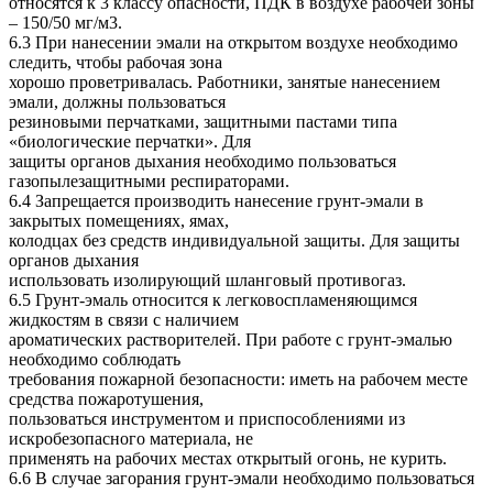
относятся к 3 классу опасности, ПДК в воздухе рабочей зоны
– 150/50 мг/м3.
6.3 При нанесении эмали на открытом воздухе необходимо
следить, чтобы рабочая зона
хорошо проветривалась. Работники, занятые нанесением
эмали, должны пользоваться
резиновыми перчатками, защитными пастами типа
«биологические перчатки». Для
защиты органов дыхания необходимо пользоваться
газопылезащитными респираторами.
6.4 Запрещается производить нанесение грунт-эмали в
закрытых помещениях, ямах,
колодцах без средств индивидуальной защиты. Для защиты
органов дыхания
использовать изолирующий шланговый противогаз.
6.5 Грунт-эмаль относится к легковоспламеняющимся
жидкостям в связи с наличием
ароматических растворителей. При работе с грунт-эмалью
необходимо соблюдать
требования пожарной безопасности: иметь на рабочем месте
средства пожаротушения,
пользоваться инструментом и приспособлениями из
искробезопасного материала, не
применять на рабочих местах открытый огонь, не курить.
6.6 В случае загорания грунт-эмали необходимо пользоваться