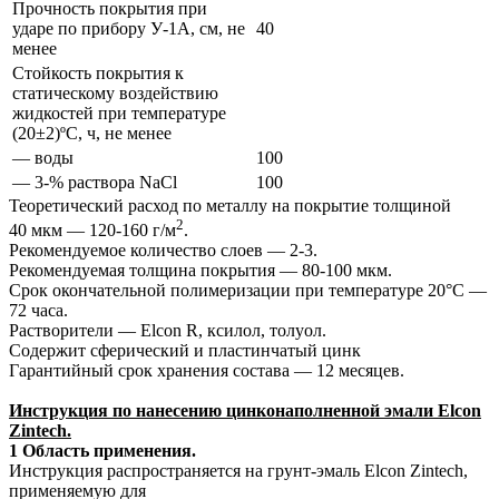
Прочность покрытия при
ударе по прибору У-1А, см, не
40
менее
Стойкость покрытия к
статическому воздействию
жидкостей при температуре
(20±2)ºС, ч, не менее
— воды
100
— 3-% раствора NaCl
100
Теоретический расход по металлу на покрытие толщиной
2
40 мкм — 120-160 г/м
.
Рекомендуемое количество слоев — 2-3.
Рекомендуемая толщина покрытия — 80-100 мкм.
Срок окончательной полимеризации при температуре 20°С —
72 часа.
Растворители — Elcon R, ксилол, толуол.
Содержит сферический и пластинчатый цинк
Гарантийный срок хранения состава — 12 месяцев.
Инструкция по нанесению цинконаполненной эмали Elcon
Zintech.
1 Область применения.
Инструкция распространяется на грунт-эмаль Elcon Zintech,
применяемую для