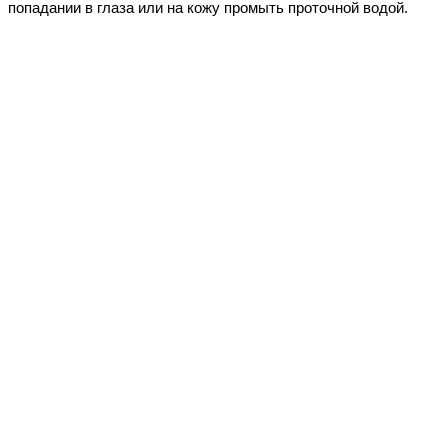
попадании в глаза или на кожу промыть проточной водой.
судовые ЛКМ
спецэмали
для катеров, яхт
для дорожной разметки
для бетонных полов
краска по металлу
краска по ржавчине
для больниц и детских учреждений
термостойкие
при минусе
маслобензостойкие
химстойкие
электроизоляционные
для бассейна
огнезащита
краска, водоэмульсионная, акриловая,
латексная