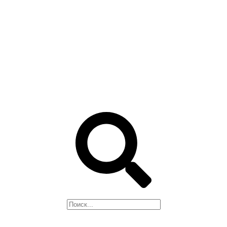
ОГНЕЗАЩИТА
ЛАКИ, ПРОПИТКИ
РАСТВОРИТЕЛИ
МАСТИКИ
СМОЛЫ И ОТВЕРДИТЕЛИ
ЦИНКОНАПОЛНЕННЫЕ
КРАСКИ
ПРЕОБРАЗОВАТЕЛЬ
РЖАВЧИНЫ, СМЫВКА
Поиск
НАШЕ