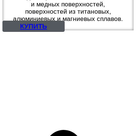
и медных поверхностей,
поверхностей из титановых,
алюминиевых и магниевых сплавов.
КУПИТЬ
КРАСКИ, ЭМАЛИ
ГРУНТОВКИ, ШПАТЛЕВКИ
ГРУНТ-ЭМАЛИ, 3 в 1
ОГНЕЗАЩИТА
ЛАКИ, ПРОПИТКИ
РАСТВОРИТЕЛИ
МАСТИКИ
СМОЛЫ И ОТВЕРДИТЕЛИ
ЦИНКОНАПОЛНЕННЫЕ
КРАСКИ
ПРЕОБРАЗОВАТЕЛЬ
РЖАВЧИНЫ, СМЫВКА