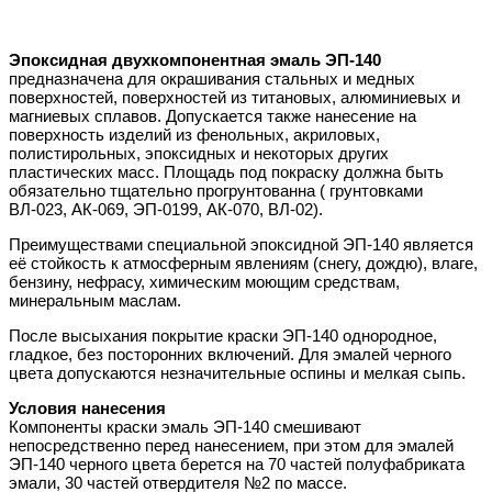
Эпоксидная двухкомпонентная эмаль ЭП-140
предназначена для окрашивания стальных и медных
поверхностей, поверхностей из титановых, алюминиевых и
магниевых сплавов. Допускается также нанесение на
поверхность изделий из фенольных, акриловых,
полистирольных, эпоксидных и некоторых других
пластических масс. Площадь под покраску должна быть
обязательно тщательно прогрунтованна ( грунтовками
ВЛ-023, АК-069, ЭП-0199, АК-070, ВЛ-02).
Преимуществами специальной эпоксидной ЭП-140 является
её стойкость к атмосферным явлениям (снегу, дождю), влаге,
бензину, нефрасу, химическим моющим средствам,
минеральным маслам.
После высыхания покрытие краски ЭП-140 однородное,
гладкое, без посторонних включений. Для эмалей черного
цвета допускаются незначительные оспины и мелкая сыпь.
Условия нанесения
Компоненты краски эмаль ЭП-140 смешивают
непосредственно перед нанесением, при этом для эмалей
ЭП-140 черного цвета берется на 70 частей полуфабриката
эмали, 30 частей отвердителя №2 по массе.