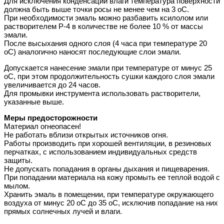
Для исключения конденсации влаги температура поверхности
должна быть выше точки росы не менее чем на 3 оС.
При необходимости эмаль можно разбавить ксилолом или
растворителем Р-4 в количестве не более 10 % от массы
эмали.
После высыхания одного слоя (4 часа при температуре 20
оС) аналогично наносят последующие слои эмали.
Допускается нанесение эмали при температуре от минус 25
оС, при этом продолжительность сушки каждого слоя эмали
увеличивается до 24 часов.
Для промывки инструмента использовать растворители,
указанные выше.
Меры предосторожности
Материал огнеопасен!
Не работать вблизи открытых источников огня.
Работы производить при хорошей вентиляции, в резиновых
перчатках, с использованием индивидуальных средств
защиты.
Не допускать попадания в органы дыхания и пищеварения.
При попадании материала на кожу промыть ее теплой водой с
мылом.
Хранить эмаль в помещении, при температуре окружающего
воздуха от минус 20 оС до 35 оС, исключив попадание на них
прямых солнечных лучей и влаги.