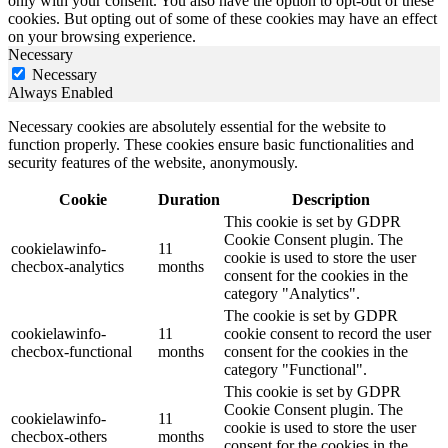
only with your consent. You also have the option to opt-out of these
cookies. But opting out of some of these cookies may have an effect
on your browsing experience.
Necessary
Necessary
Always Enabled
Necessary cookies are absolutely essential for the website to
function properly. These cookies ensure basic functionalities and
security features of the website, anonymously.
Cookie
Duration
Description
This cookie is set by GDPR
Cookie Consent plugin. The
cookielawinfo-
11
cookie is used to store the user
checbox-analytics
months
consent for the cookies in the
category "Analytics".
The cookie is set by GDPR
cookielawinfo-
11
cookie consent to record the user
checbox-functional
months
consent for the cookies in the
category "Functional".
This cookie is set by GDPR
Cookie Consent plugin. The
cookielawinfo-
11
cookie is used to store the user
checbox-others
months
consent for the cookies in the