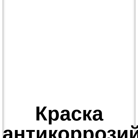
Краска
антикоррози