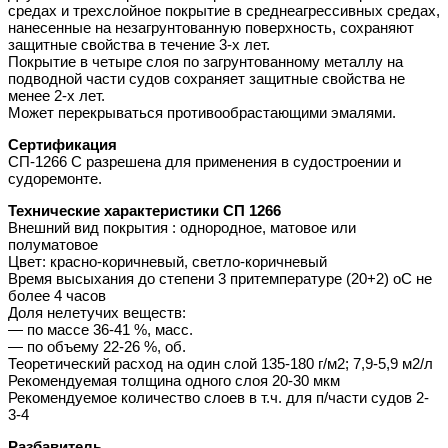
средах и трехслойное покрытие в среднеагрессивных средах,
нанесенные на незагрунтованную поверхность, сохраняют
защитные свойства в течение 3-х лет.
Покрытие в четыре слоя по загрунтованному металлу на
подводной части судов сохраняет защитные свойства не
менее 2-х лет.
Может перекрываться противообрастающими эмалями.
Сертификация
СП-1266 С разрешена для применения в судостроении и
судоремонте.
Технические характеристики СП 1266
Внешний вид покрытия : однородное, матовое или
полуматовое
Цвет: красно-коричневый, светло-коричневый
Время высыхания до степени 3 притемпературе (20+2) оС не
более 4 часов
Доля нелетучих веществ:
— по массе 36-41 %, масс.
— по объему 22-26 %, об.
Теоретический расход на один слой 135-180 г/м2; 7,9-5,9 м2/л
Рекомендуемая толщина одного слоя 20-30 мкм
Рекомендуемое количество слоев в т.ч. для п/части судов 2-
3-4
Разбавитель