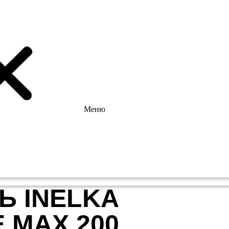
Меню
Ь INELKA
 МАХ 200