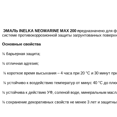
ЭМАЛЬ INELKA
NEOMARINE МАХ 200 п
редназначено для ф
системе
противокоррозионной защиты загрунтованных поверхно
Основные свойства
барьерная защита;
¾
отличная адгезия;
¾
короткое время высыхания – 4 часа при 20 °С и 30 минут при
¾
устойчиво к воздействию температур от минус 40 °С до плюс
¾
устойчива к действию УФ, соленой воде, минеральным масл
¾
сохранение декоративных свойств не менее 3 лет и защитных
¾