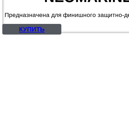
Предназначена для финишного защитно-де
КУПИТЬ
КРАСКИ, ЭМАЛИ
ГРУНТОВКИ,
ШПАТЛЕВКИ
ГРУНТ-ЭМАЛИ, 3 в 1
ОГНЕЗАЩИТА
ЛАКИ, ПРОПИТКИ
РАСТВОРИТЕЛИ
МАСТИКИ
СМОЛЫ И
ОТВЕРДИТЕЛИ
ЦИНКОНАПОЛНЕННЫЕ
КРАСКИ