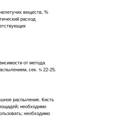
нелетучих веществ, %
етический расход
тветствующих
висимости от метода
распылением, сек.
22-25.
¾
шное распыление. Кисть
площадей; необходимо
ользовать; необходимо