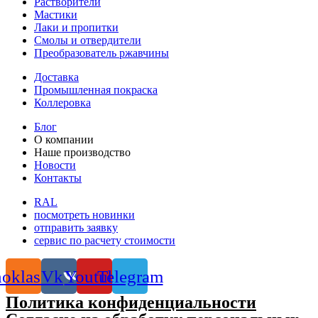
Растворители
Мастики
Лаки и пропитки
Смолы и отвердители
Преобразователь ржавчины
Доставка
Промышленная покраска
Коллеровка
Блог
О компании
Наше производство
Новости
Контакты
RAL
посмотреть новинки
отправить заявку
сервис по расчету стоимости
oklassniki
Vk
Youtube
Telegram
Политика конфиденциальности