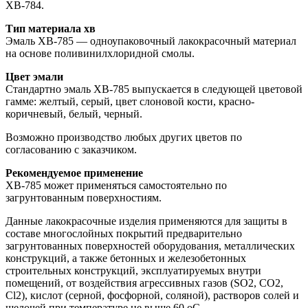
ХВ-784.
Тип материала хв
Эмаль ХВ-785 — одноупаковочный лакокрасочный материал
на основе поливинилхлоридной смолы.
Цвет эмали
Стандартно эмаль ХВ-785 выпускается в следующей цветовой
гамме: желтый, серый, цвет слоновой кости, красно-
коричневый, белый, черный.
Возможно производство любых других цветов по
согласованию с заказчиком.
Рекомендуемое применение
ХВ-785 может применяться самостоятельно по
загрунтованным поверхностиям.
Данные лакокрасочные изделия применяются для защиты в
составе многослойных покрытий предварительно
загрунтованных поверхностей оборудования, металлических
конструкций, а также бетонных и железобетонных
строительных конструкций, эксплуатируемых внутри
помещений, от воздействия агрессивных газов (SO2, CO2,
Cl2), кислот (серной, фосфорной, соляной), растворов солей и
щелочей при температуре не выше 60 оС.