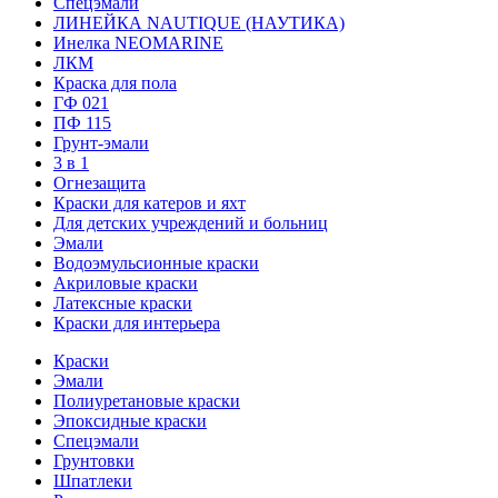
Спецэмали
ЛИНЕЙКА NAUTIQUE (НАУТИКА)
Инелка NEOMARINE
ЛКМ
Краска для пола
ГФ 021
ПФ 115
Грунт-эмали
3 в 1
Огнезащита
Краски для катеров и яхт
Для детских учреждений и больниц
Эмали
Водоэмульсионные краски
Акриловые краски
Латексные краски
Краски для интерьера
Краски
Эмали
Полиуретановые краски
Эпоксидные краски
Спецэмали
Грунтовки
Шпатлеки