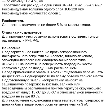
— по объему 50-54 %, об.
Теоретический расход на один слой 345-415 г/м2; 5,2-4,3 м2/л
Рекомендуемая толщина одного слоя 100-120 мкм
Рекомендуемое количество слоев 1
Разбавитель
Сольвент в количестве не более 5 % от массы эмали.
Очистка инструментов
Для промывки инструмента использовать сольвент, толуол,
растворители Р-4, Р-5.
Нанесение
Предварительное нанесение противокоррозионного
лакокрасочного покрытия винилового, винило-пекового,
эпоксидно-пекового или сланцево-винилового типа.
ХВ-5286 С наносится на поверхность подводной части
корпусов судов безвоздушным распылением.
Перед применением эмаль ХВ-5286С тщательно перемешать
до достижения однородности по всему объему тарного места.
Подготовленную эмаль необрастайку наносят на
защищаемую поверхность кистью, валиком или
безвоздушным распылением при температуре окружающего
воздуха от минус 15 оС до 35 оС и относительной влажности
воздуха не выше 80 %.
Для исключения конденсации влаги температура поверхности
должна быть выше точки росы не менее чем на 3 оС.