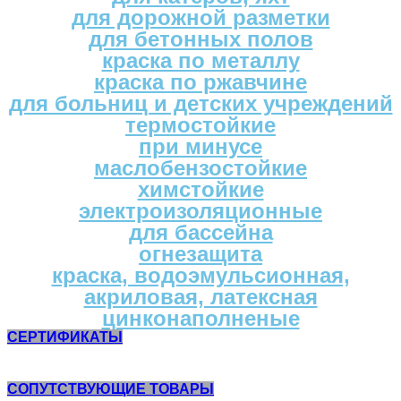
для дорожной разметки
для бетонных полов
краска по металлу
краска по ржавчине
для больниц и детских учреждений
термостойкие
при минусе
маслобензостойкие
химстойкие
электроизоляционные
для бассейна
огнезащита
краска, водоэмульсионная,
акриловая, латексная
цинконаполненые
СЕРТИФИКАТЫ
СОПУТСТВУЮЩИЕ ТОВАРЫ