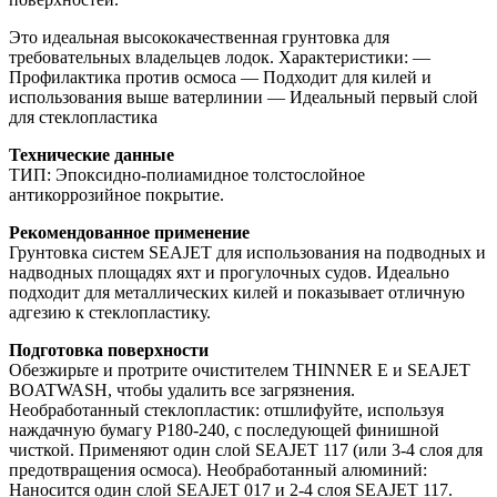
Это идеальная высококачественная грунтовка для
требовательных владельцев лодок. Характеристики: —
Профилактика против осмоса — Подходит для килей и
использования выше ватерлинии — Идеальный первый слой
для стеклопластика
Технические данные
ТИП: Эпоксидно-полиамидное толстослойное
антикоррозийное покрытие.
Рекомендованное применение
Грунтовка систем SEAJET для использования на подводных и
надводных площадях яхт и прогулочных судов. Идеально
подходит для металлических килей и показывает отличную
адгезию к стеклопластику.
Подготовка поверхности
Обезжирьте и протрите очистителем THINNER E и SEAJET
BOATWASH, чтобы удалить все загрязнения.
Необработанный стеклопластик: отшлифуйте, используя
наждачную бумагу P180-240, с последующей финишной
чисткой. Применяют один слой SEAJET 117 (или 3-4 слоя для
предотвращения осмоса). Необработанный алюминий:
Наносится один слой SEAJET 017 и 2-4 слоя SEAJET 117.