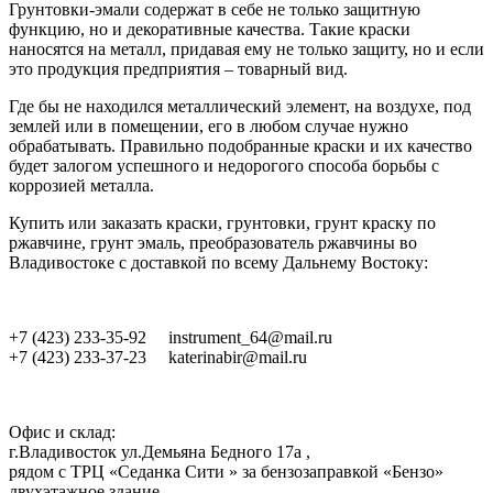
Грунтовки-эмали содержат в себе не только защитную
функцию, но и декоративные качества. Такие краски
наносятся на металл, придавая ему не только защиту, но и если
это продукция предприятия – товарный вид.
Где бы не находился металлический элемент, на воздухе, под
землей или в помещении, его в любом случае нужно
обрабатывать. Правильно подобранные краски и их качество
будет залогом успешного и недорогого способа борьбы с
коррозией металла.
Купить или заказать краски, грунтовки, грунт краску по
ржавчине, грунт эмаль, преобразователь ржавчины во
Владивостоке с доставкой по всему Дальнему Востоку:
+7 (423) 233-35-92
instrument_64@mail.ru
+7 (423) 233-37-23
katerinabir@mail.ru
Офис и склад:
г.Владивосток ул.Демьяна Бедного 17а ,
рядом с ТРЦ «Седанка Сити » за бензозаправкой «Бензо»
двухэтажное здание,