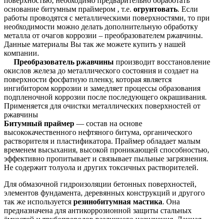
поверхностью, необходимо предварительно обработать
основание битумным праймером , т.е.
огрунтовать
. Если
работы проводятся с металлическими поверхностями, то при
необходимости можно делать дополнительную обработку
металла от очагов коррозии – преобразователем ржавчины.
Данные материалы Вы так же можете купить у нашей
компании.
Преобразователь ржавчины
производит восстановление
окислов железа до металлического состояния и создает на
поверхности фосфатную пленку, которая является
ингибитором коррозии и замедляет процессы образования
подпленочной коррозии после последующего окрашивания.
Применяется для очистки металлических поверхностей от
ржавчины
Битумный праймер
— состав на основе
высококачественного нефтяного битума, органического
растворителя и пластификатора. Праймер обладает малым
временем высыхания, высокой проникающей способностью,
эффективно пропитывает и связывает пыльные загрязнения.
Не содержит толуола и других токсичных растворителей.
Для обмазочной гидроизоляции бетонных поверхностей,
элементов фундамента, деревянных конструкций и другого
так же используется
резинобитумная мастика
. Она
предназначена для антикоррозионной защиты стальных