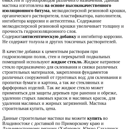
ёмкостей и трубопроводов различного назначения. Данная
мастика изготовлена
на основе высококачественного
изоляционного битума
, мелкодисперсной резиновой крошки,
органического растворителя, пластификатора, наполнителя,
ингибитора коррозии и антисептика. Содержание
мелкодисперсной резиновой крошки увеличивает толщину и
прочность гидроизоляционного слоя.
Содержит
антисептическую добавку
и ингибитор коррозии.
Не содержит толуола и других токсичных растворителей.
В качестве добавки к цементным растворам при
гидроизоляции полов, стен и перекрытий подвальных
помещений используют
жидкое стекло.
Жидкое натриевое
стекло предназначено для склеивания и связки различных
строительных материалов, закрепления фундаментов
различных сооружений от грунтовых вод; для склеивания и
пропитки бумаги и картона, а так же стеклянных и
фарфоровых изделий. Так же жидкое стекло может
применяться для защиты деревьев при ранении и обрезке,
удалении старых лаковых красок и масляных красок, для
удаления масляных и жирных загрязнений. Мастика
строительная купить, цена.
Данные строительные мастики вы можете
купить
во
Владивостоке с доставкой по Приморскому краю и
Дальневосточному региону (Хабаровск, Южно-Сахалинск,