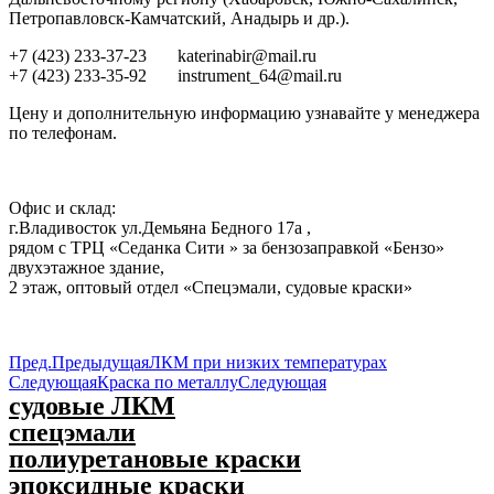
Петропавловск-Камчатский, Анадырь и др.).
+7 (423) 233-37-23
katerinabir@mail.ru
+7 (423) 233-35-92
instrument_64@mail.ru
Цену и дополнительную информацию узнавайте у менеджера
по телефонам.
Офис и склад:
г.Владивосток ул.Демьяна Бедного 17а ,
рядом с ТРЦ «Седанка Сити » за бензозаправкой «Бензо»
двухэтажное здание,
2 этаж, оптовый отдел «Спецэмали, судовые краски»
Пред.
Предыдущая
ЛКМ при низких температурах
Следующая
Краска по металлу
Следующая
судовые ЛКМ
спецэмали
полиуретановые краски
эпоксидные краски