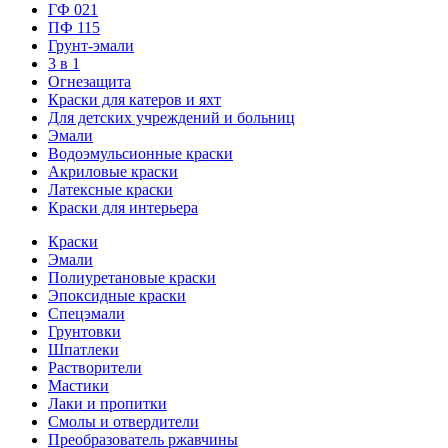
ГФ 021
ПФ 115
Грунт-эмали
3 в 1
Огнезащита
Краски для катеров и яхт
Для детских учреждений и больниц
Эмали
Водоэмульсионные краски
Акриловые краски
Латексные краски
Краски для интерьера
Краски
Эмали
Полиуретановые краски
Эпоксидные краски
Спецэмали
Грунтовки
Шпатлеки
Растворители
Мастики
Лаки и пропитки
Смолы и отвердители
Преобразователь ржавчины