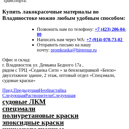
транспорта.
Купить лакокрасочные материалы во
Владивостоке можно любым удобным способом:
Позвонить нам по телефону:
+7 (423) 206-04-
80
Написать нам через WA:
+7 (914) 078-73-02
Отправить письмо на нашу
почту:
promkraska@birgroup.ru
Офис и склад:
г. Владивосток ул. Демьяна Бедного 17а ,
рядом с ТРЦ «Седанка Сити » за бензозаправкой «Бензо»
двухэтажное здание, 2 этаж, оптовый отдел «Спецэмали,
судовые краски»
Пред.
Предыдущая
Необрастайка
Следующая
Растворители
Следующая
судовые ЛКМ
спецэмали
полиуретановые краски
эпоксидные краски