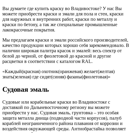
Вы думаете где купить краску во Владивостоке? У нас Вы
можете приобрести краски и эмали для пола и стен, краски
для наружных и внутренних работ, краски по металлу и
краски по бетону, а так же специальные промышленные
лакокрасочные покрытия.
Мы предлагаем краски и эмали российского производителей,
качество продукции которых хорошо себя зарекомендовало. В
наличии широкая палитра красок и эмалей: весь спектр от
белой до черной, от фиолетовой до красной и другие
расцветки в соответствии с каталогом RAL.
«Каждый(красная) охотник(оранжевая) желает(желтая)
знать(зеленая) где сидят(синяя) фазаны(фиолетовая)»
Судовая эмаль
Судовые или корабельные краски во Владивостоке с
доставкой по Дальневосточному региону вы можете
приобрести у нас. Судовая эмаль, грунтовка – это особая
защита металла днища (подводной части корпусов), палуб
кораблей неограниченного района плавания от коррозии и
воздействия окружающей среды. Антиобрастайка позволяет