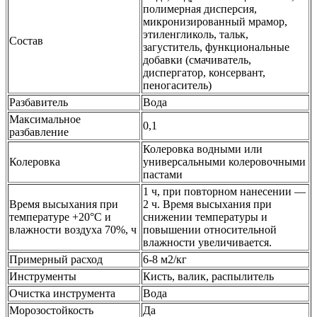
полимерная дисперсия,
микронизированный мрамор,
этиленгликоль, тальк,
Состав
загуститель, функциональные
добавки (смачиватель,
диспергатор, консервант,
пеногаситель)
Разбавитель
Вода
Максимальное
0,1
разбавление
Колеровка водными или
Колеровка
универсальными колеровочными
пастами
1 ч, при повторном нанесении —
Время высыхания при
2 ч. Время высыхания при
температуре +20°С и
снижении температуры и
влажности воздуха 70%, ч
повышении относительной
влажности увеличивается.
Примерный расход
6-8 м2/кг
Инструменты
Кисть, валик, распылитель
Очистка инструмента
Вода
Морозостойкость
Да