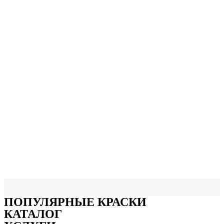
для бетонных полов
краска по металлу
краска по ржавчине
для больниц и детских учреждений
термостойкие
при минусе
маслобензостойкие
химстойкие
электроизоляционные
для бассейна
огнезащита
краска, водоэмульсионная, акриловая,
латексная
цинконаполненые
ПОПУЛЯPНЫЕ КРАСКИ
КАТАЛОГ