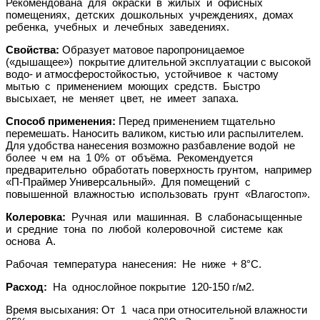
Рекомендована для окраски в жилых и офисных
помещениях, детских дошкольных учреждениях, домах
ребенка, учебных и лечебных заведениях.
Свойства:
Образует матовое паропроницаемое
(«дышащее») покрытие длительной эксплуатации с высокой
водо- и атмосферостойкостью, устойчивое к частому
мытью с применением моющих средств. Быстро
высыхает, не меняет цвет, не имеет запаха.
Способ применения:
Перед применением тщательно
перемешать. Наносить валиком, кистью или распылителем.
Для удобства нанесения возможно разбавление водой не
более ч ем на 1 0% от объёма. Рекомендуется
предварительно обработать поверхность грунтом, например
«П-Праймер Универсальный». Для помещений с
повышенной влажностью использовать грунт «Влагостоп».
Колеровка:
Ручная или машинная. В слабонасыщенные
и средние тона по любой колеровочной системе как
основа А.
Рабочая температура нанесения: Не ниже + 8°С.
Расход:
На однослойное покрытие 120-150 г/м2.
Время высыхания: От 1 часа при относительной влажности