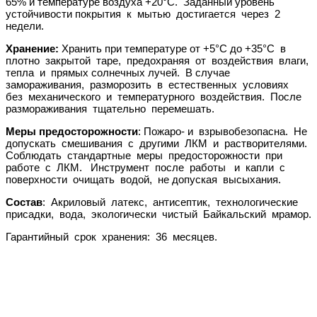
65% и температуре воздуха +20°С. Заданный уровень
устойчивости покрытия к мытью достигается через 2
недели.
Хранение:
Хранить при температуре от +5°С до +35°С в
плотно закрытой таре, предохраняя от воздействия влаги,
тепла и прямых солнечных лучей. В случае
замораживания, разморозить в естественных условиях
без механического и температурного воздействия. После
размораживания тщательно перемешать.
Меры предосторожности
: Пожаро- и взрывобезопасна. Не
допускать смешивания с другими ЛКМ и растворителями.
Соблюдать стандартные меры предосторожности при
работе с ЛКМ. Инструмент после работы и капли с
поверхности очищать водой, не допуская высыхания.
Состав
: Акриловый латекс, антисептик, технологические
присадки, вода, экологически чистый Байкальский мрамор.
Гарантийный срок хранения: 36 месяцев.
судовые ЛКМ
спецэмали
для катеров, яхт
для дорожной разметки