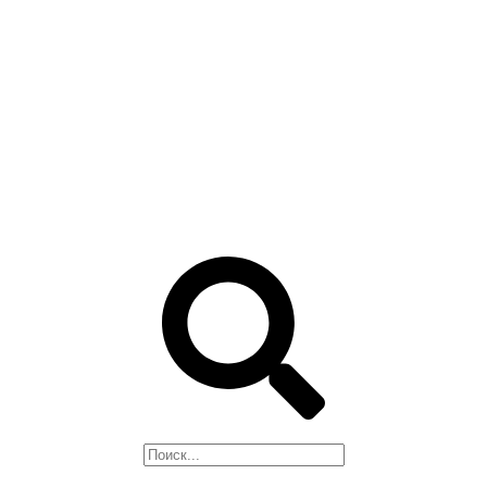
ГРУНТ-ЭМАЛИ, 3 в 1
ОГНЕЗАЩИТА
ЛАКИ, ПРОПИТКИ
РАСТВОРИТЕЛИ
МАСТИКИ
СМОЛЫ И ОТВЕРДИТЕЛИ
ЦИНКОНАПОЛНЕННЫЕ
КРАСКИ
ПРЕОБРАЗОВАТЕЛЬ
РЖАВЧИНЫ, СМЫВКА
Поиск
НАШЕ