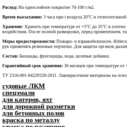
Расход:
На однослойное покрытие 70-100 г/м2.
Время высыхания:
3 часа при t воздуха 20°С и относительно
Хранение
: Хранить при температуре от +5°С до 35°С в плотно
воздействия. После полной разморозки, перед применением, т
Меры предосторожности:
Пожаро- и взрывобезопасен. Избега
рук применять резиновые перчатки. Для защиты органов дыха
Состав:
Биоциды, фунгициды, вода, целевые добавки.
Гарантийный срок хранения:
36 месяцев при температуре от 
ТУ 2316-001-94229329-2011. Лакокрасочные материалы на ос
судовые ЛКМ
спецэмали
для катеров, яхт
для дорожной разметки
для бетонных полов
краска по металлу
краска по ржавчине