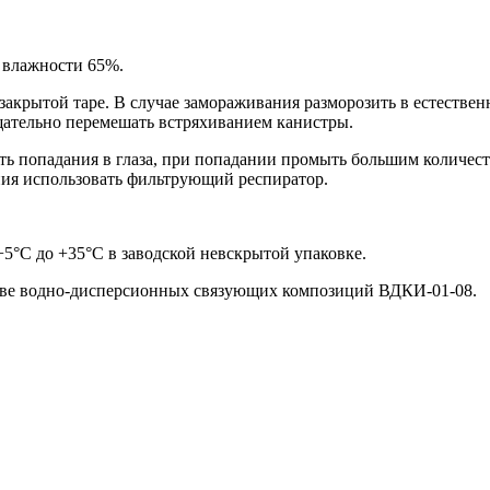
й влажности 65%.
 закрытой таре. В случае замораживания разморозить в естестве
щательно перемешать встряхиванием канистры.
ть попадания в глаза, при попадании промыть большим количест
ния использовать фильтрующий респиратор.
+5°С до +35°С в заводской невскрытой упаковке.
нове водно-дисперсионных связующих композиций ВДКИ-01-08.